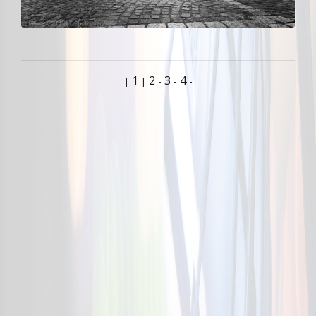
1
2
3
4
-
-
-
|
|