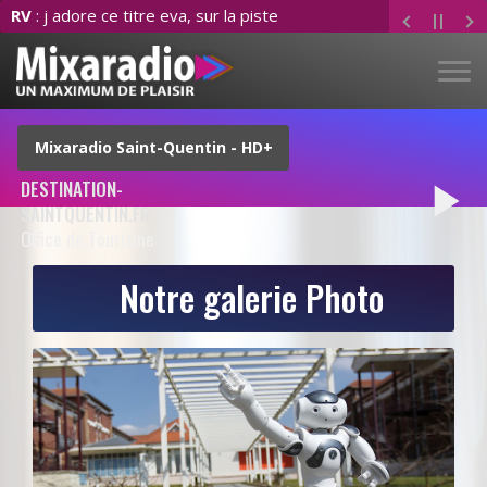
RV
: j adore ce titre eva, sur la piste
play_arrow
DESTINATION-
SAINTQUENTIN.FR
Office de Tourisme
Notre galerie Photo