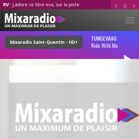
RV
: j adore ce titre eva, sur la piste
TUNGEVAAG
Ride With Me
play_arrow
Nos mentions légales