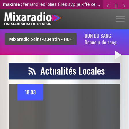
maxime
: fernand les jolies filles svp je kiffe ce son
DON DU SANG
Donneur de sang
play_arrow
Actualités Locales
18:03