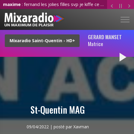
maxime
: fernand les jolies filles svp je kiffe ce son
GERARD MANSET
Matrice
play_arrow
St-Quentin MAG
09/04/2022 | posté par Xavman